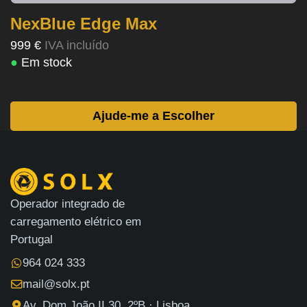
NexBlue Edge Max
999 €
IVA incluído
●
Em stock
Ajude-me a Escolher
Operador integrado de
carregamento elétrico em
Portugal
964 024 333
mail@solx.pt
Av. Dom João II 30, 2ºB · Lisboa