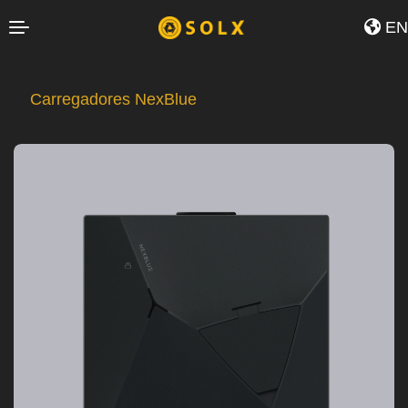
729.39">
EN
Carregadores NexBlue