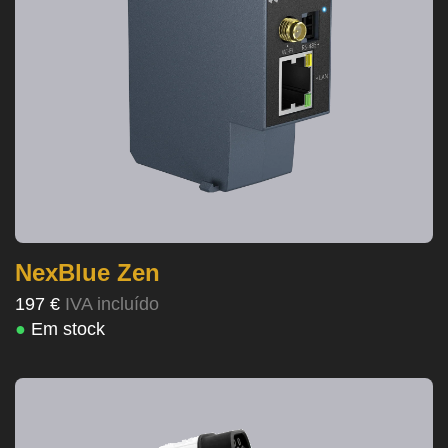
NexBlue Zen
197 €
IVA incluído
●
Em stock