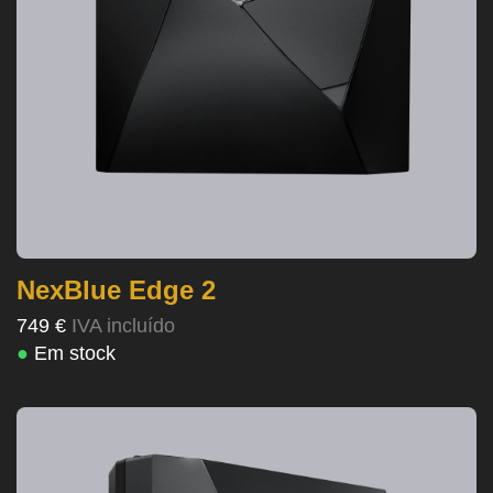
NexBlue Edge 2
749 €
IVA incluído
●
Em stock