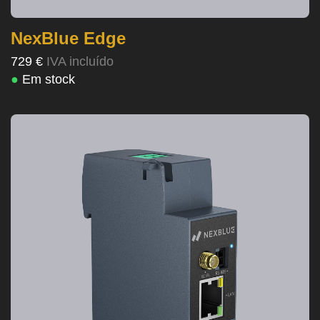
NexBlue Edge
729 €
IVA incluído
●
Em stock