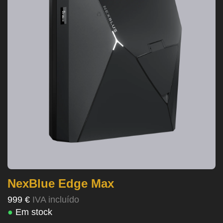
NexBlue Edge Max
999 €
IVA incluído
●
Em stock