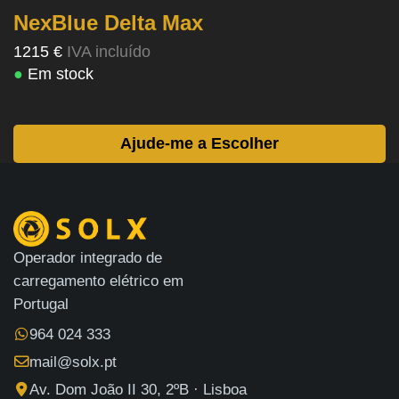
NexBlue Delta Max
1215 €
IVA incluído
●
Em stock
Ajude-me a Escolher
Operador integrado de
carregamento elétrico em
Portugal
964 024 333
mail@solx.pt
Av. Dom João II 30, 2ºB · Lisboa