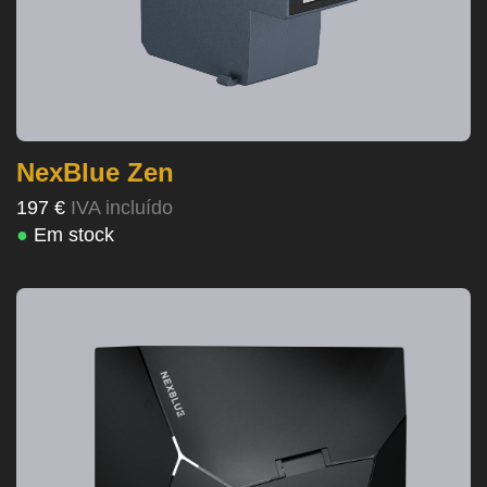
NexBlue Zen
197 €
IVA incluído
●
Em stock