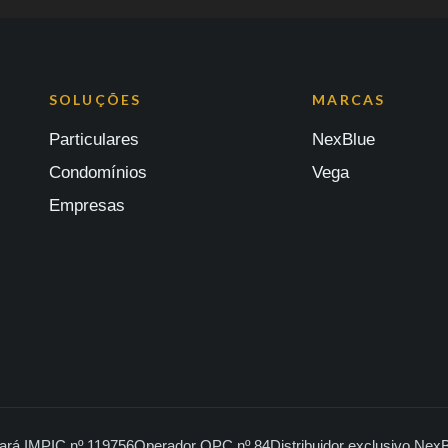
SOLUÇÕES
MARCAS
Particulares
NexBlue
Condomínios
Vega
Empresas
ará IMPIC nº 119756
Operador OPC nº 84
Distribuidor exclusivo Nex