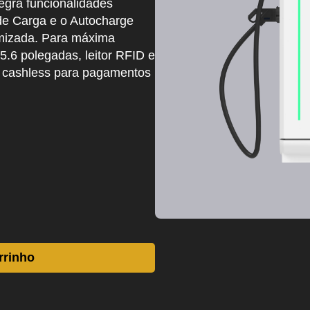
egra funcionalidades
de Carga e o Autocharge
imizada. Para máxima
15.6 polegadas, leitor RFID e
 cashless para pagamentos
rrinho